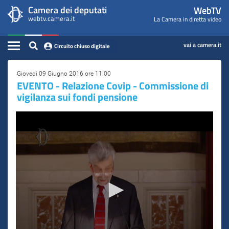
WebTV
Vai
Vai
Camera dei deputati
WebTV
Home
al
al
webtv.camera.it
La Camera in diretta video
Camera
contenuto
menu
Assemblea
principale
di
dei
Contenuto
navigazione
vai a camera.it
Circuito chiuso digitale
Presidente
Deputati
Commissioni
Giovedì 09 Giugno 2016 ore 11:00
EVENTO - Relazione Covip - Commissione di
vigilanza sui fondi pensione
Eventi
Conferenze Stampa
Cerca
Circuito chiuso digitale