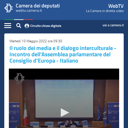
WebTV
Vai
Vai
Camera dei deputati
WebTV
Home
al
al
webtv.camera.it
La Camera in diretta video
Camera
contenuto
menu
Assemblea
principale
di
dei
Contenuto
navigazione
vai a camera.it
Circuito chiuso digitale
Presidente
Deputati
Commissioni
Martedì 10 Maggio 2022 ore 09:30
Il ruolo dei media e il dialogo interculturale -
Incontro dell'Assemblea parlamentare del
Eventi
Consiglio d'Europa - Italiano
Conferenze Stampa
Cerca
Circuito chiuso digitale