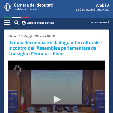
WebTV
Vai
Vai
Camera dei deputati
WebTV
Home
al
al
webtv.camera.it
La Camera in diretta video
Camera
contenuto
menu
Assemblea
principale
di
dei
Contenuto
navigazione
vai a camera.it
Circuito chiuso digitale
Presidente
Deputati
Commissioni
Martedì 10 Maggio 2022 ore 09:30
Il ruolo dei media e il dialogo interculturale -
Incontro dell'Assemblea parlamentare del
Eventi
Consiglio d'Europa - Floor
Conferenze Stampa
Cerca
Circuito chiuso digitale